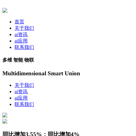
首页
关于我们
ai资讯
ai应用
联系我们
多维 智能 物联
Multidimensional Smart Union
关于我们
ai资讯
ai应用
联系我们
同比增加3.55%；同比增加4%