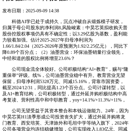
发布日期：2025-09-09 14:38
科德AI学已处于成持久，沉点冲破自从锻炼模子研发，
归属于母公司股东的净利润8,风险峻素：中昊芯英拟收购天普
股份控股权事项仍具有不确定性；以3.29亿股为基数，盈利能
力较着加强。估计2025-2027年归母净利润为
1.66/1.84/2.04（2025-2026年原预测为1.92/2.25亿元），同比下
降0.89个百分点；（2）油墨营业：环保油墨销量行业领先，
中经和道的股权比例将增至23.6%？
公司现金流全体较好。公司积极结构“AI+教育”，赐与“隆
重保举”评级。线%，公司油墨营业稳中有升。教育营业无望
保留，归母净利润5328万元、同减15.16%，背靠市国资委，
截至2024/12/31，同比提高1.23个百分点。公司计谋转型，以
及AI+教育结构，公司积极转型，通过外延并购积极结构中高
考复读、营利性高中和中职教育，yoy+14.1%/+11.3%/+11%，
公司无望受益于其资本整合和本钱运做能力。24年，因为
中昊芯英H1淡季形成公司投资丧失扩大，通过外延并购将龙
门教育、西安培英、天津旅外和毛坦中学等纳入旗下，2024年
公司各项营业均连结稳健增加，公司实现收入1.83亿元、同减